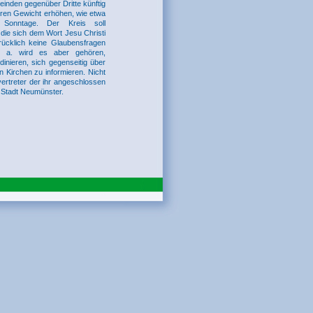
einden gegenüber Dritte künftig
eren Gewicht erhöhen, wie etwa
 Sonntage. Der Kreis soll
 die sich dem Wort Jesu Christi
drücklich keine Glaubensfragen
u. a. wird es aber gehören,
dinieren, sich gegenseitig über
 Kirchen zu informieren. Nicht
vertreter der ihr angeschlossen
r Stadt Neumünster.