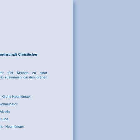
einschaft Christlicher
ter fünf Kirchen zu einer
ACK) zusammen, die den Kirchen
h. Kirche Neumünster
t Neumünster
Vicelin
r und
rche, Neumünster